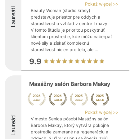
Pokaż więcej >>
Laureáti
Beauty Woman (štúdio krásy)
predstavuje priestor pre oddych a
starostlivosť o vzhľad v centre Trnavy.
V tomto štúdiu je prioritou poskytnúť
klientom prostredie, kde môžu načerpať
nové sily a získať komplexnú
starostlivosť nielen pre telo, ale ...
9.9
Masážny salón Barbora Makay
Pokaż więcej >>
Laureáti
V meste Senica pôsobí Masážny salón
Barbora Makay, ktorý vytvára pokojné
prostredie zamerané na regeneráciu a
oddych. Služby salónu sa špecializujú