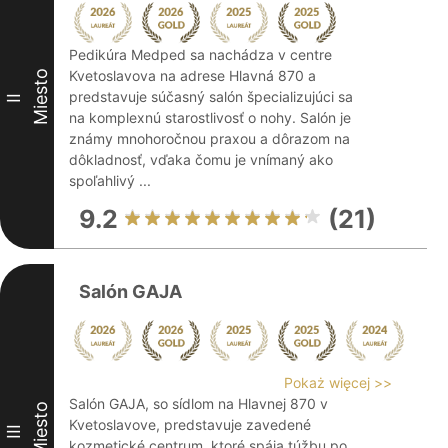
Pedikúra Medped sa nachádza v centre
Kvetoslavova na adrese Hlavná 870 a
Miesto
predstavuje súčasný salón špecializujúci sa
II
na komplexnú starostlivosť o nohy. Salón je
známy mnohoročnou praxou a dôrazom na
dôkladnosť, vďaka čomu je vnímaný ako
spoľahlivý ...
9.2
(21)
Salón GAJA
Pokaż więcej >>
Salón GAJA, so sídlom na Hlavnej 870 v
Miesto
Kvetoslavove, predstavuje zavedené
III
kozmetické centrum, ktoré spája túžbu po