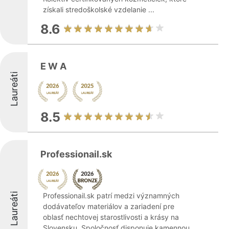
získali stredoškolské vzdelanie ...
8.6
E W A
Laureáti
8.5
Professionail.sk
Laureáti
Professionail.sk patrí medzi významných
dodávateľov materiálov a zariadení pre
oblasť nechtovej starostlivosti a krásy na
Slovensku. Spoločnosť disponuje kamennou