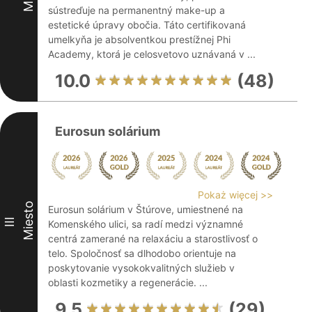
sústreďuje na permanentný make-up a
estetické úpravy obočia. Táto certifikovaná
umelkyňa je absolventkou prestížnej Phi
Academy, ktorá je celosvetovo uznávaná v ...
10.0
(48)
Eurosun solárium
Pokaż więcej >>
Miesto
Eurosun solárium v Štúrove, umiestnené na
III
Komenského ulici, sa radí medzi významné
centrá zamerané na relaxáciu a starostlivosť o
telo. Spoločnosť sa dlhodobo orientuje na
poskytovanie vysokokvalitných služieb v
oblasti kozmetiky a regenerácie. ...
9.5
(29)