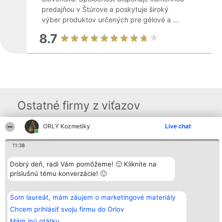
predajňou v Štúrove a poskytuje široký
výber produktov určených pre gélové a ...
8.7
Ostatné firmy z viťazov
ORLY Kozmetiky
Live chat
Organizátor hodnotenia
Hodnotenie
Kontakt
11:38
Bright Side Solutions sp. z o.
Laureáti
Kontakt
o. sp. k.
Lista
ul. Ruska 22
wszystkich
Dobrý deň, radi Vám pomôžeme! 🙂 Kliknite na
Wrocław 50-079
Laureatów
príslušnú tému konverzácie! 🙂
KRS 0000749100 | Regon
Podmienky
381313360 | NIP 8943132676
Obchodné
+48 508 492 400
podmienky
Som laureát, mám záujem o marketingové materiály
Zásady
ochrany
Chcem prihlásiť svoju firmu do Orlov
osobných
Mám inú otátku
údajov