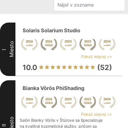
Solaris Solarium Studio
Miesto
I
Pokaż więcej >>
10.0
(52)
Bianka Vörös PhiShading
Pokaż więcej >>
Miesto
Salón Bianky Vörös v Štúrove sa špecializuje
II
na kvalitné kozmetické služby, pričom sa