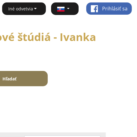
Prihlásiť sa
Iné odvetvia
vé štúdiá - Ivanka
Hľadať