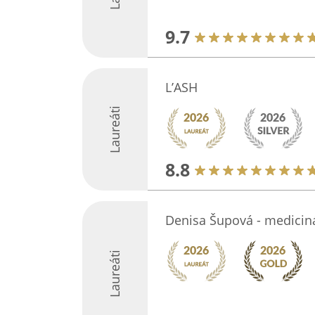
9.7
L’ASH
Laureáti
8.8
Denisa Šupová - medicin
Laureáti