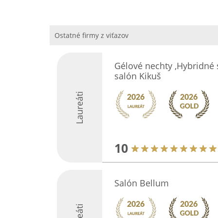
Ostatné firmy z viťazov
Gélové nechty ,Hybridné 
salón Kikuš
Laureáti
10
Salón Bellum