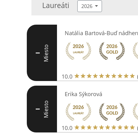
Laureáti
2026
Natália Bartová-Buď nádher
Miesto
I
10.0
Erika Sýkorová
Miesto
I
10.0