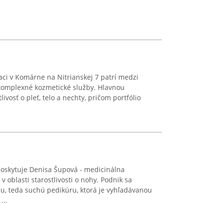
ci v Komárne na Nitrianskej 7 patrí medzi
komplexné kozmetické služby. Hlavnou
livosť o pleť, telo a nechty, pričom portfólio
poskytuje Denisa Šupová - medicinálna
v oblasti starostlivosti o nohy. Podnik sa
u, teda suchú pedikúru, ktorá je vyhľadávanou
...