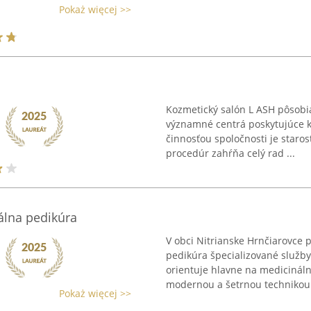
Pokaż więcej >>
Kozmetický salón L ASH pôsobia
významné centrá poskytujúce 
činnosťou spoločnosti je starost
procedúr zahŕňa celý rad ...
álna pedikúra
V obci Nitrianske Hrnčiarovce 
pedikúra špecializované služby 
orientuje hlavne na medicináln
modernou a šetrnou technikou 
Pokaż więcej >>