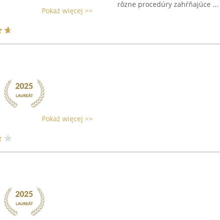
rôzne procedúry zahŕňajúce ...
Pokaż więcej >>
Pokaż więcej >>