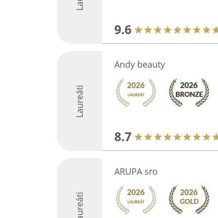
9.6
Andy beauty
Laureáti
8.7
ARUPA sro
Laureáti