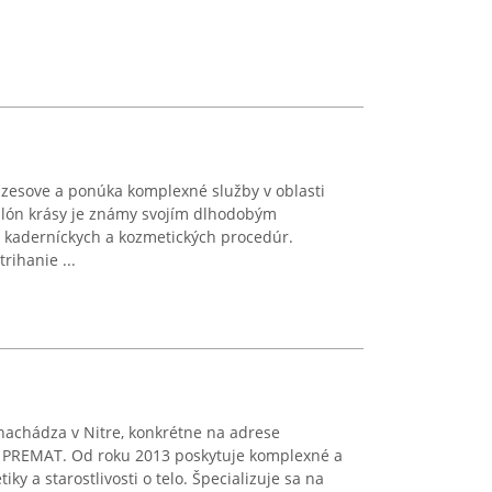
jzesove a ponúka komplexné služby v oblasti
 salón krásy je známy svojím dlhodobým
 kaderníckych a kozmetických procedúr.
rihanie ...
 nachádza v Nitre, konkrétne na adrese
 PREMAT. Od roku 2013 poskytuje komplexné a
ky a starostlivosti o telo. Špecializuje sa na