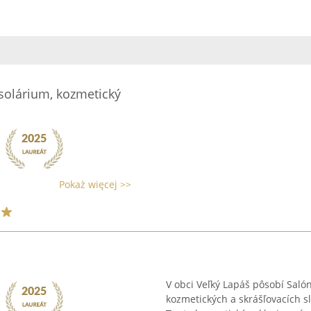
solárium, kozmetický
Pokaż więcej >>
V obci Veľký Lapáš pôsobí Saló
kozmetických a skrášľovacích s