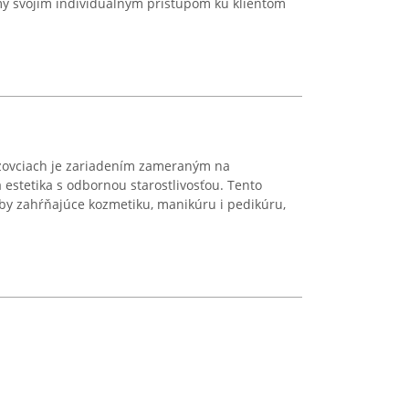
my svojim individuálnym prístupom ku klientom
iezovciach je zariadením zameraným na
 estetika s odbornou starostlivosťou. Tento
by zahŕňajúce kozmetiku, manikúru i pedikúru,