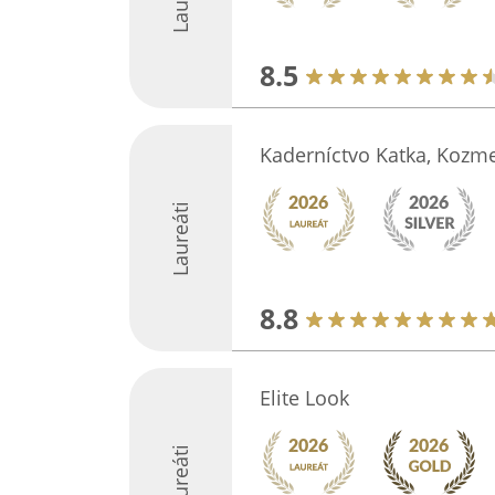
8.5
Kaderníctvo Katka, Kozme
Laureáti
8.8
Elite Look
Laureáti