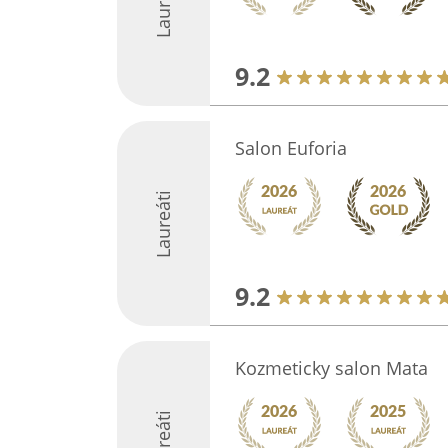
Laureáti
9.2
Salon Euforia
Laureáti
9.2
Kozmeticky salon Mata
Laureáti