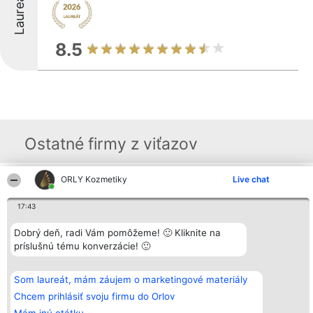
Laureáti
8.5
Ostatné firmy z viťazov
ORLY Kozmetiky
Live chat
Organizátor hodnotenia
Hodnotenie
Kontakt
Bright Side Solutions sp. z o.
Laureáti
Kontakt
17:43
o. sp. k.
Lista
ul. Ruska 22
wszystkich
Dobrý deň, radi Vám pomôžeme! 🙂 Kliknite na
Wrocław 50-079
Laureatów
KRS 0000749100 | Regon
Podmienky
príslušnú tému konverzácie! 🙂
381313360 | NIP 8943132676
Obchodné
+48 508 492 400
podmienky
Zásady
Som laureát, mám záujem o marketingové materiály
ochrany
Chcem prihlásiť svoju firmu do Orlov
osobných
údajov