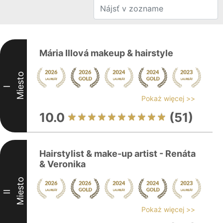
Mária Illová makeup & hairstyle
Miesto
I
Pokaż więcej >>
10.0
(51)
Hairstylist & make-up artist - Renáta
& Veronika
Miesto
II
Pokaż więcej >>