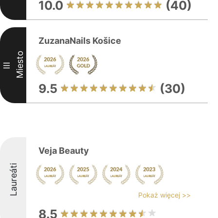
10.0
(40)
ZuzanaNails Košice
Miesto
III
9.5
(30)
Veja Beauty
Laureáti
Pokaż więcej >>
8.5