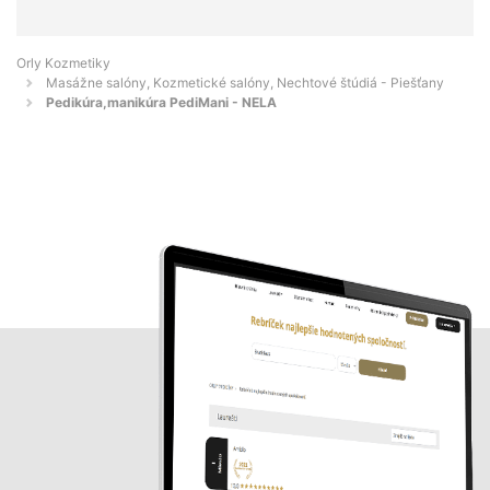
Orly Kozmetiky
Masážne salóny, Kozmetické salóny, Nechtové štúdiá - Piešťany
Pedikúra,manikúra PediMani - NELA