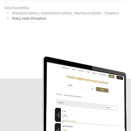
Orly Kozmetiky
Masážne salóny, Kozmetické salóny, Nechtové štúdiá - Stropkov
Ruby nails Stropkov