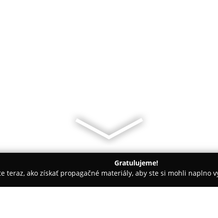
Gratulujeme!
ite teraz, ako získať propagačné materiály, aby ste si mohli naplno 
ny, Nechtové štúdiá - Stropkov
Suny nails stropkov