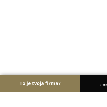
To je tvoja firma?
Zist
Orly Kozmetiky
Masážne salóny, Kozmetické saló