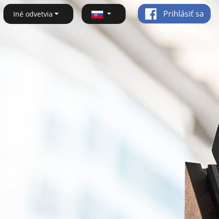
Prihlásiť sa
Iné odvetvia