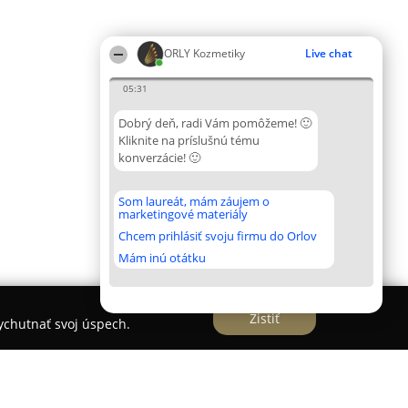
ORLY Kozmetiky
Live chat
05:31
Dobrý deň, radi Vám pomôžeme! 🙂
Kliknite na príslušnú tému
konverzácie! 🙂
Som laureát, mám záujem o
marketingové materiály
Chcem prihlásiť svoju firmu do Orlov
Mám inú otátku
Zistiť
vychutnať svoj úspech.