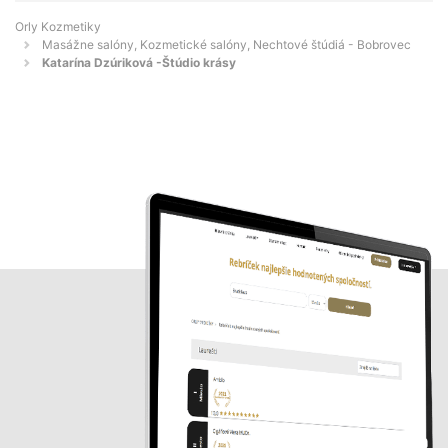
Orly Kozmetiky
Masážne salóny, Kozmetické salóny, Nechtové štúdiá - Bobrovec
Katarína Dzúriková -Štúdio krásy