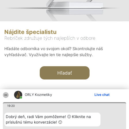
Nájdite špecialistu
Rebríček združuje tých najlepších v odbore
Hľadáte odborníka vo svojom okolí? Skontrolujte náš
vyhľadávač. Využívajte len tie najlepšie služby.
Hľadať
ORLY Kozmetiky
Live chat
19:20
Organizátor hodnotenia
Hodnotenie
Kontakt
Dobrý deň, radi Vám pomôžeme! 🙂 Kliknite na
Bright Side Solutions sp. z o.
Laureáti
Kontakt
príslušnú tému konverzácie! 🙂
o. sp. k.
Lista
ul. Ruska 22
wszystkich