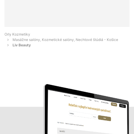
Orly Kozmetiky
Masážne salóny, Kozmetické salóny, Nechtové štúdiá - Košice
Liv Beauty