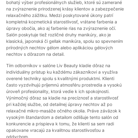
bohatý výber profesionálnych služieb, ktoré sú zamerané
na zvýraznenie prirodzenej krásy klientov a zabezpečenie
relaxačného zážitku. Medzi poskytované úkony patrí
kompletná kozmetická starostlivosť, vrátane farbenia a
úpravy obočia, ako aj farbenie rias na zvýraznenie očí.
Salón poskytuje tiež rozličné druhy manikúry, ako je
klasická, japonská či gellak manikúra, spolu so spevnením
prírodných nechtov gélom alebo aplikáciou gélových
nechtov s dôrazom na detail.
Tím odborníkov v salóne Liv Beauty kladie dôraz na
individuálny prístup ku každému zákazníkovi a využíva
overené techniky spolu s kvalitnými produktmi. Klienti
často vyzdvihujú príjemnú atmosféru prostredia a vysokú
úroveň profesionality, ktorá vedie k ich spokojnosti.
Výnimočný dôraz sa kladie na precíznosť a starostlivosť
pri každej službe, od detailnej úpravy nechtov až po
relaxačné mikro-masáže očného okolia. Práve záväzok k
vysokým štandardom a detailom odlišuje tento salón od
konkurencie a prispieva k tomu, že klienti sa sem radi
opakovane vracajú za kvalitnou starostlivosťou a
oddychom.