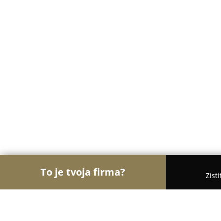
To je tvoja firma?
Zist
Orly Kozmetiky
Masážne salóny, Kozmetické saló