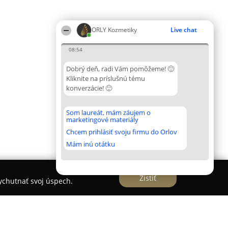
ORLY Kozmetiky
Live chat
08:54
Dobrý deň, radi Vám pomôžeme! 🙂
Kliknite na príslušnú tému
konverzácie! 🙂
Som laureát, mám záujem o
marketingové materiály
Chcem prihlásiť svoju firmu do Orlov
Mám inú otátku
Zistiť
vychutnať svoj úspech.