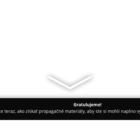
Gratulujeme!
ite teraz, ako získať propagačné materiály, aby ste si mohli naplno 
ny, Nechtové štúdiá - Stropkov
Madero & Beauty Stanka