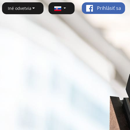
Prihlásiť sa
Iné odvetvia