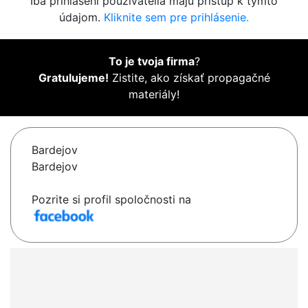
Iba prihlásení používatelia majú prístup k týmto
údajom.
Kliknite sem pre prihlásenie.
To je tvoja firma
?
Gratulujeme!
Zistite, ako získať propagačné
materiály!
Bardejov
Bardejov
Pozrite si profil spoločnosti na