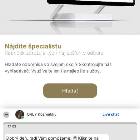
Nájdite špecialistu
Rebríček združuje tých najlepších v odbore
Hľadáte odborníka vo svojom okolí? Skontrolujte náš
vyhľadávač. Využívajte len tie najlepšie služby.
Hľadať
ORLY Kozmetiky
Live chat
17:03
Organizátor hodnotenia
Hodnotenie
Kontakt
Dobrý deň, radi Vám pomôžeme! 🙂 Kliknite na