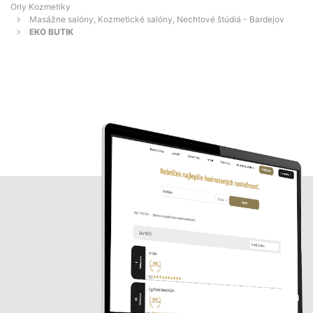
Orly Kozmetiky
Masážne salóny, Kozmetické salóny, Nechtové štúdiá - Bardejov
EKO BUTIK