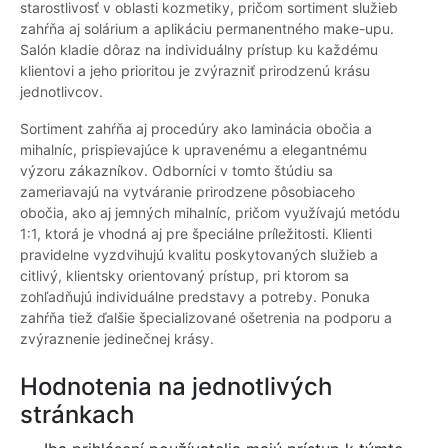
starostlivosť v oblasti kozmetiky, pričom sortiment služieb
zahŕňa aj solárium a aplikáciu permanentného make-upu.
Salón kladie dôraz na individuálny prístup ku každému
klientovi a jeho prioritou je zvýrazniť prirodzenú krásu
jednotlivcov.
Sortiment zahŕňa aj procedúry ako laminácia obočia a
mihalníc, prispievajúce k upravenému a elegantnému
výzoru zákazníkov. Odborníci v tomto štúdiu sa
zameriavajú na vytváranie prirodzene pôsobiaceho
obočia, ako aj jemných mihalníc, pričom využívajú metódu
1:1, ktorá je vhodná aj pre špeciálne príležitosti. Klienti
pravidelne vyzdvihujú kvalitu poskytovaných služieb a
citlivý, klientsky orientovaný prístup, pri ktorom sa
zohľadňujú individuálne predstavy a potreby. Ponuka
zahŕňa tiež ďalšie špecializované ošetrenia na podporu a
zvýraznenie jedinečnej krásy.
Hodnotenia na jednotlivých
stránkach