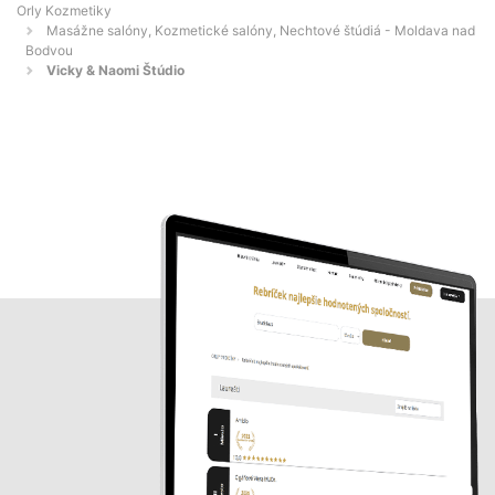
Orly Kozmetiky
Masážne salóny, Kozmetické salóny, Nechtové štúdiá - Moldava nad
Bodvou
Vicky & Naomi Štúdio