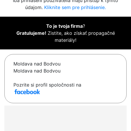
Iba prihlásení používatelia majú prístup k týmto
údajom.
Kliknite sem pre prihlásenie.
To je tvoja firma
?
Gratulujeme!
Zistite, ako získať propagačné
materiály!
Moldava nad Bodvou
Moldava nad Bodvou
Pozrite si profil spoločnosti na