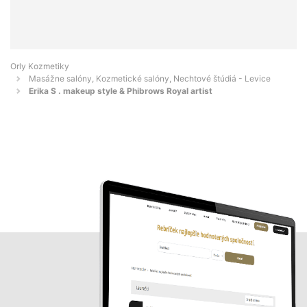
Orly Kozmetiky
Masážne salóny, Kozmetické salóny, Nechtové štúdiá - Levice
Erika S . makeup style & Phibrows Royal artist