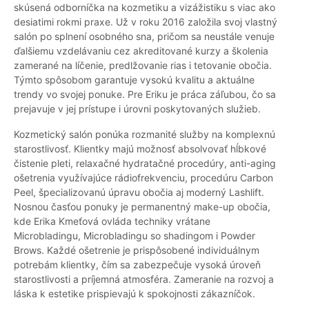
skúsená odborníčka na kozmetiku a vizážistiku s viac ako
desiatimi rokmi praxe. Už v roku 2016 založila svoj vlastný
salón po splnení osobného sna, pričom sa neustále venuje
ďalšiemu vzdelávaniu cez akreditované kurzy a školenia
zamerané na líčenie, predlžovanie rias i tetovanie obočia.
Týmto spôsobom garantuje vysokú kvalitu a aktuálne
trendy vo svojej ponuke. Pre Eriku je práca záľubou, čo sa
prejavuje v jej prístupe i úrovni poskytovaných služieb.
Kozmetický salón ponúka rozmanité služby na komplexnú
starostlivosť. Klientky majú možnosť absolvovať hĺbkové
čistenie pleti, relaxačné hydratačné procedúry, anti-aging
ošetrenia využívajúce rádiofrekvenciu, procedúru Carbon
Peel, špecializovanú úpravu obočia aj moderný Lashlift.
Nosnou časťou ponuky je permanentný make-up obočia,
kde Erika Kmeťová ovláda techniky vrátane
Microbladingu, Microbladingu so shadingom i Powder
Brows. Každé ošetrenie je prispôsobené individuálnym
potrebám klientky, čím sa zabezpečuje vysoká úroveň
starostlivosti a príjemná atmosféra. Zameranie na rozvoj a
láska k estetike prispievajú k spokojnosti zákazníčok.