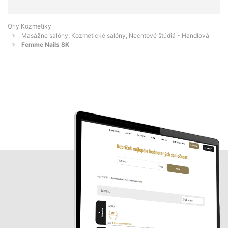
Orly Kozmetiky
Masážne salóny, Kozmetické salóny, Nechtové štúdiá - Handlová
Femme Nails SK