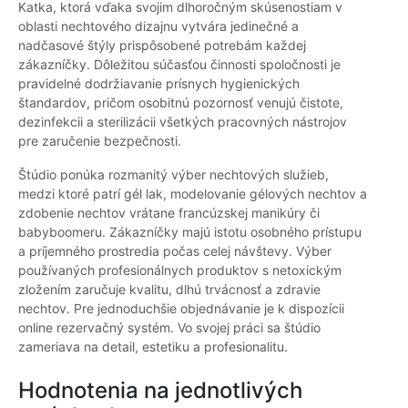
Katka, ktorá vďaka svojim dlhoročným skúsenostiam v
oblasti nechtového dizajnu vytvára jedinečné a
nadčasové štýly prispôsobené potrebám každej
zákazníčky. Dôležitou súčasťou činnosti spoločnosti je
pravidelné dodržiavanie prísnych hygienických
štandardov, pričom osobitnú pozornosť venujú čistote,
dezinfekcii a sterilizácii všetkých pracovných nástrojov
pre zaručenie bezpečnosti.
Štúdio ponúka rozmanitý výber nechtových služieb,
medzi ktoré patrí gél lak, modelovanie gélových nechtov a
zdobenie nechtov vrátane francúzskej manikúry či
babyboomeru. Zákazníčky majú istotu osobného prístupu
a príjemného prostredia počas celej návštevy. Výber
používaných profesionálnych produktov s netoxickým
zložením zaručuje kvalitu, dlhú trvácnosť a zdravie
nechtov. Pre jednoduchšie objednávanie je k dispozícii
online rezervačný systém. Vo svojej práci sa štúdio
zameriava na detail, estetiku a profesionalitu.
Hodnotenia na jednotlivých