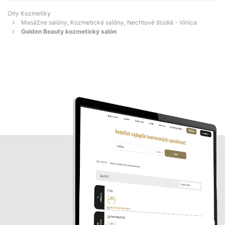
Orly Kozmetiky
Masážne salóny, Kozmetické salóny, Nechtové štúdiá - Vinica
Golden Beauty kozmetický salón