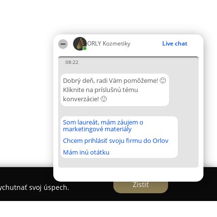
ORLY Kozmetiky
Live chat
08:22
Dobrý deň, radi Vám pomôžeme! 🙂
Kliknite na príslušnú tému
konverzácie! 🙂
Som laureát, mám záujem o
marketingové materiály
Chcem prihlásiť svoju firmu do Orlov
Mám inú otátku
Zistiť
vychutnať svoj úspech.