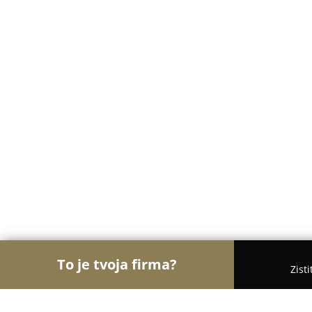
To je tvoja firma?
Zist