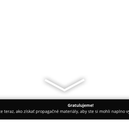
Gratulujeme!
ite teraz, ako získať propagačné materiály, aby ste si mohli naplno 