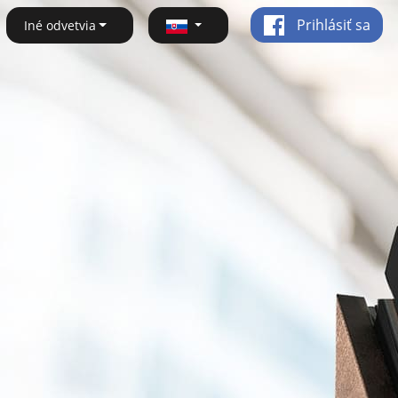
Prihlásiť sa
Iné odvetvia