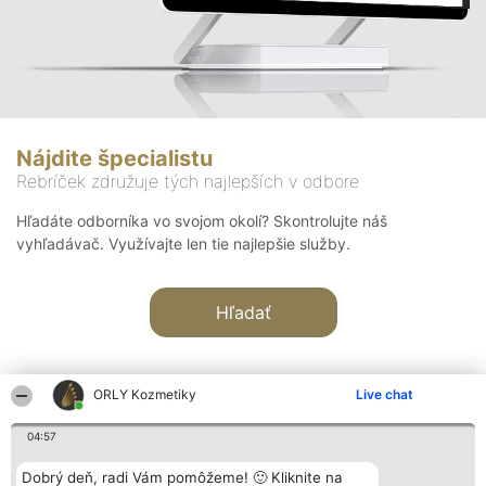
Nájdite špecialistu
Rebríček združuje tých najlepších v odbore
Hľadáte odborníka vo svojom okolí? Skontrolujte náš
vyhľadávač. Využívajte len tie najlepšie služby.
Hľadať
ORLY Kozmetiky
Live chat
04:57
Organizátor hodnotenia
Hodnotenie
Kontakt
Dobrý deň, radi Vám pomôžeme! 🙂 Kliknite na