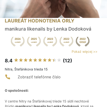
LAUREÁT HODNOTENIA ORLY
manikura likenails by Lenka Dodoková
Pokaż więcej >>
8.4
(12)
Nitra, Štefánikova trieda 15
Zobraziť telefónne číslo
O spoločnosti:
V centre Nitry na Štefánikovej triede 15 sídli nechtové
štúdio
manikura Likenails by Lenka Dodoková
, ktoré sa