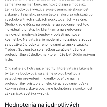
zameriava na manikúru, nechtový dizajn a modeláž.
Lenka Dodoková využíva svoje osemročné skúsenosti
získané v Taliansku, pričom tieto znalosti sa odrážajú vo
vysokokvalitných službách poskytovaných v salóne.
Štúdio kladie dôraz na precízne spracovanie nechtov,
individuálny prístup ku klientkam a na sledovanie
najnovších módnych trendov v oblasti nechtovej
kozmetiky. Na vytváranie moderných dizajnov a zdobení
sa používajú produkty renomovanej talianskej značky
Trebosi. Spolupráca so značkou zaručuje trvácne a
profesionálne výsledky, na ktoré môže byť štúdio právom
hrdé.
Originálne a dlhotrvajúce nechty, ktoré vytvára Likenails
by Lenka Dodoková, sú známe svojou kvalitou a
estetickým prevedením. Klientky oceňujú najmä
profesionálny prístup a umelecké spracovanie, vďaka
ktorým salon získava pozitívne hodnotenia a spokojnosť
zákazníčok zostáva vysoká.
Hodnotenia na jednotlivých