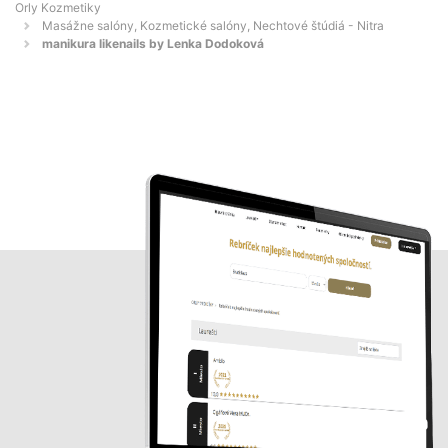
Orly Kozmetiky
Masážne salóny, Kozmetické salóny, Nechtové štúdiá - Nitra
manikura likenails by Lenka Dodoková