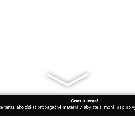
Gratulujeme!
ite teraz, ako získať propagačné materiály, aby ste si mohli naplno 
ny, Nechtové štúdiá - Žilina
Laser Dream