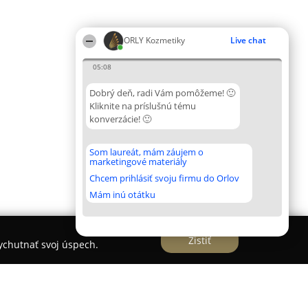
ORLY Kozmetiky
Live chat
05:08
Dobrý deň, radi Vám pomôžeme! 🙂
Kliknite na príslušnú tému
konverzácie! 🙂
Som laureát, mám záujem o
marketingové materiály
Chcem prihlásiť svoju firmu do Orlov
Mám inú otátku
Zistiť
vychutnať svoj úspech.