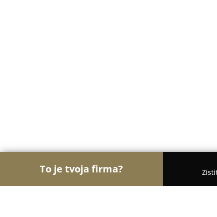
To je tvoja firma?
Zist
Orly Kozmetiky
Masážne salóny, Kozmetické saló