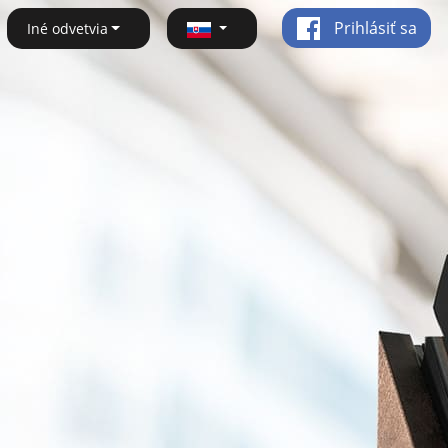
Prihlásiť sa
Iné odvetvia