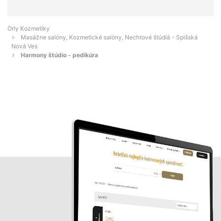
Orly Kozmetiky
Masážne salóny, Kozmetické salóny, Nechtové štúdiá - Spišská
Nová Ves
Harmony štúdio - pedikúra