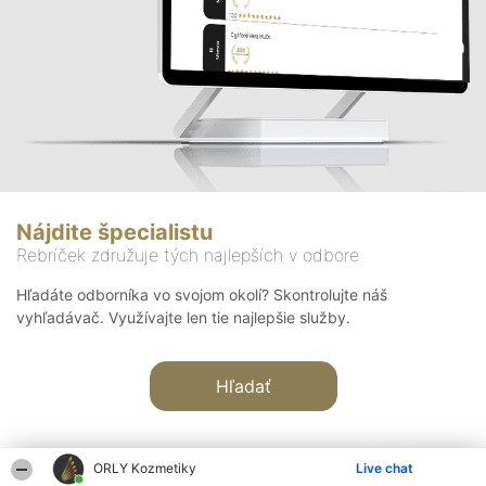
Nájdite špecialistu
Rebríček združuje tých najlepších v odbore
Hľadáte odborníka vo svojom okolí? Skontrolujte náš
vyhľadávač. Využívajte len tie najlepšie služby.
Hľadať
ORLY Kozmetiky
Live chat