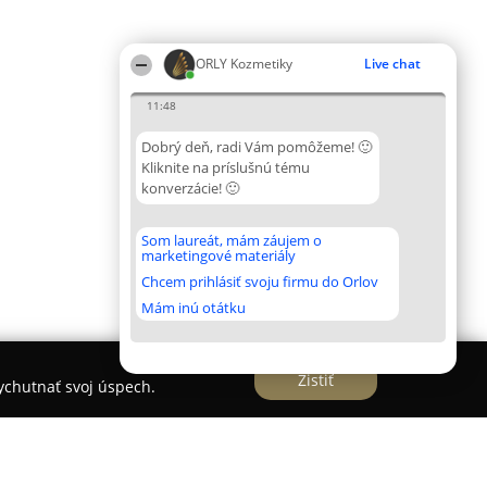
ORLY Kozmetiky
Live chat
11:48
Dobrý deň, radi Vám pomôžeme! 🙂
Kliknite na príslušnú tému
konverzácie! 🙂
Som laureát, mám záujem o
marketingové materiály
Chcem prihlásiť svoju firmu do Orlov
Mám inú otátku
Zistiť
vychutnať svoj úspech.