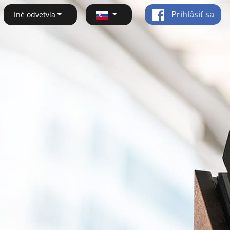
Prihlásiť sa
Iné odvetvia