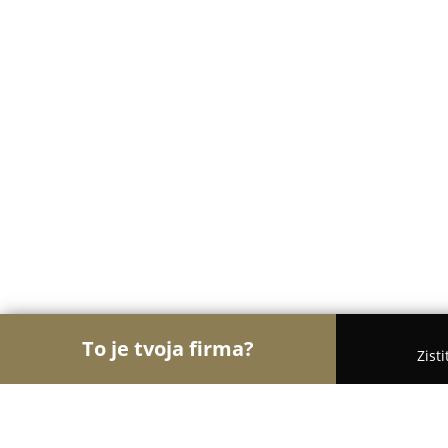
To je tvoja firma?
Zist
Orly Kozmetiky
Masážne salóny, Kozmetické saló