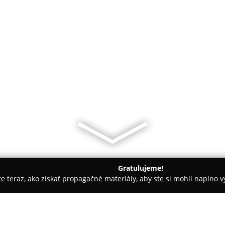
Gratulujeme!
ite teraz, ako získať propagačné materiály, aby ste si mohli naplno 
ny, Nechtové štúdiá - Liptovský Mikuláš
Nails by Bibi