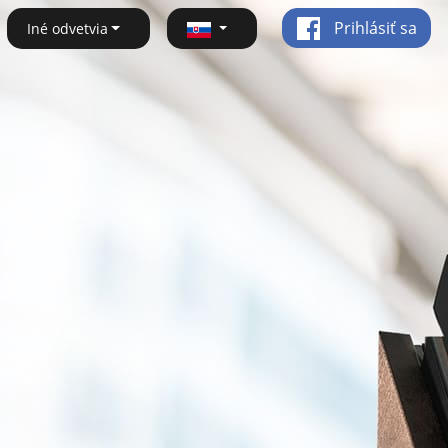
Prihlásiť sa
Iné odvetvia