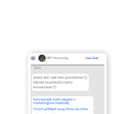
ORLY Kozmetiky
Live chat
05:57
Dobrý deň, radi Vám pomôžeme! 🙂
Kliknite na príslušnú tému
konverzácie! 🙂
Som laureát, mám záujem o
marketingové materiály
Chcem prihlásiť svoju firmu do Orlov