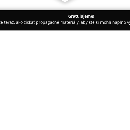
Gratulujeme!
ite teraz, ako získať propagačné materiály, aby ste si mohli naplno 
ny, Nechtové štúdiá - Trnava
Štúdio krásy Natali
O spoločnosti:
V obci Zeleneč sa nachádza koz
starostlivosti o vzhľad a pohod
profesionálnu kozmetickú star
prevencii predčasného starnutia
ktorá má viac než pätnásť roko
poskytovanie relaxačných zážit
sebadôvery klientiek.
Ponúkané služby zahŕňajú rôzn