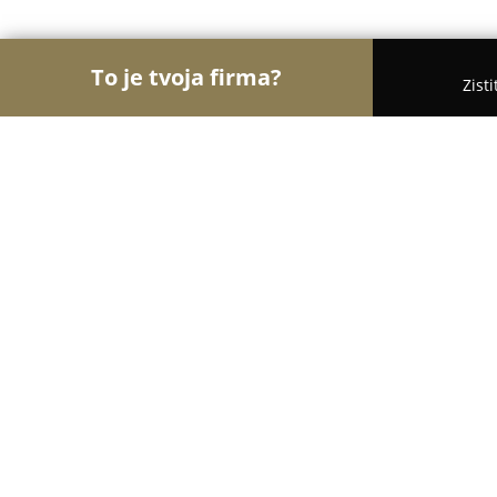
To je tvoja firma?
Zist
Orly Kozmetiky
Masážne salóny, Kozmetické saló
Štúdio krásy Natali
9
(17)
Zeleneč, Zelenec
Zobraziť telefónne číslo