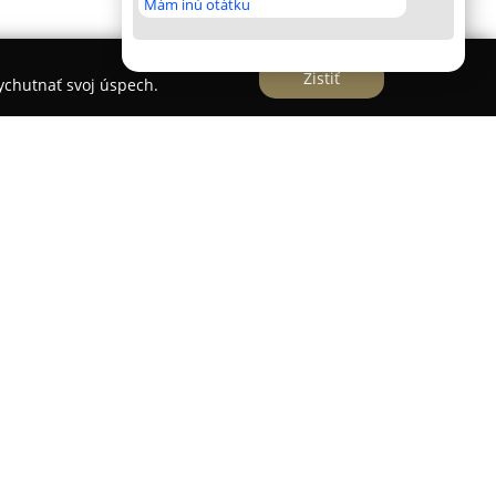
Mám inú otátku
Zistiť
vychutnať svoj úspech.
metické štúdio, ktoré sa venuje dôkladnej
u.
Štúdio krásy Natali
sa špecializuje na
ostlivosť, pričom významnú pozornosť venuje
 pleti. Pod vedením vizážistky Natálie Pavlíkovej,
v skúseností v odbore, sa štúdio zameriava na
kov, zlepšenie stavu pokožky a podporu
e kozmetické procedúry, vrátane hĺbkového