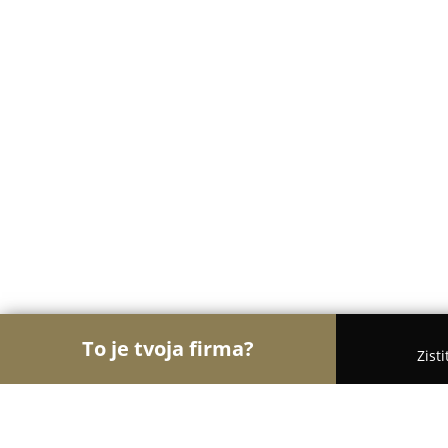
To je tvoja firma?
Zist
Orly Kozmetiky
Masážne salóny, Kozmetické sal