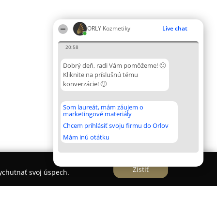
ORLY Kozmetiky
Live chat
20:58
Dobrý deň, radi Vám pomôžeme! 🙂
Kliknite na príslušnú tému
konverzácie! 🙂
Som laureát, mám záujem o
marketingové materiály
Chcem prihlásiť svoju firmu do Orlov
Mám inú otátku
Zistiť
vychutnať svoj úspech.
o