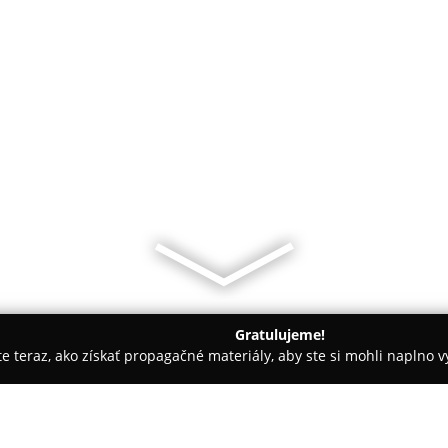
Gratulujeme!
ite teraz, ako získať propagačné materiály, aby ste si mohli naplno 
óny, Nechtové štúdiá - Nové Mesto nad Váhom
Vira Nails Studi