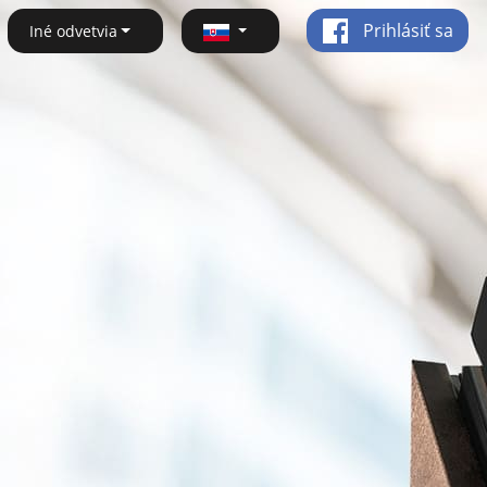
Prihlásiť sa
Iné odvetvia