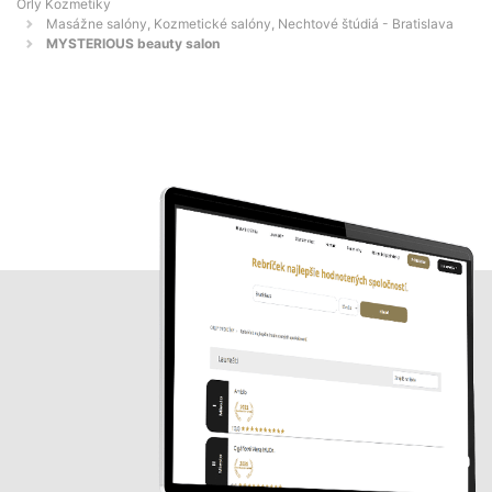
Orly Kozmetiky
Masážne salóny, Kozmetické salóny, Nechtové štúdiá - Bratislava
MYSTERIOUS beauty salon