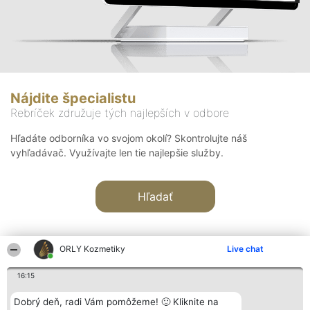
Nájdite špecialistu
Rebríček združuje tých najlepších v odbore
Hľadáte odborníka vo svojom okolí? Skontrolujte náš
vyhľadávač. Využívajte len tie najlepšie služby.
Hľadať
ORLY Kozmetiky
Live chat
16:15
Organizátor hodnotenia
Hodnotenie
Kontakt
Dobrý deň, radi Vám pomôžeme! 🙂 Kliknite na
Bright Side Solutions sp. z o.
Laureáti
Kontakt