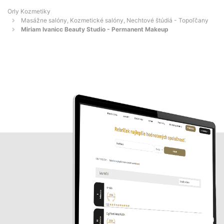
Orly Kozmetiky
Masážne salóny, Kozmetické salóny, Nechtové štúdiá - Topoľčany
Miriam Ivanicc Beauty Studio - Permanent Makeup