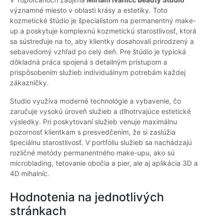
významné miesto v oblasti krásy a estetiky. Toto
kozmetické štúdio je špecialistom na permanentný make-
up a poskytuje komplexnú kozmetickú starostlivosť, ktorá
sa sústreďuje na to, aby klientky dosahovali prirodzený a
sebavedomý vzhľad po celý deň. Pre štúdio je typická
dôkladná práca spojená s detailným prístupom a
prispôsobením služieb individuálnym potrebám každej
zákazníčky.
Studio využíva moderné technológie a vybavenie, čo
zaručuje vysokú úroveň služieb a dlhotrvajúce estetické
výsledky. Pri poskytovaní služieb venuje maximálnu
pozornosť klientkam s presvedčením, že si zaslúžia
špeciálnu starostlivosť. V portfóliu služieb sa nachádzajú
rozličné metódy permanentného make-upu, ako sú
microblading, tetovanie obočia a pier, ale aj aplikácia 3D a
4D mihalníc.
Hodnotenia na jednotlivých
stránkach