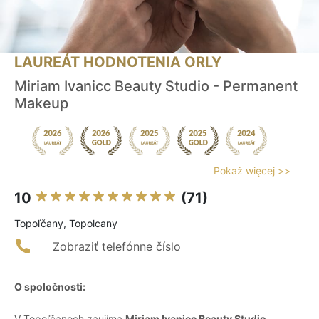
LAUREÁT HODNOTENIA ORLY
Miriam Ivanicc Beauty Studio - Permanent
Makeup
Pokaż więcej >>
10
(71)
Topoľčany, Topolcany
Zobraziť telefónne číslo
O spoločnosti:
V Topoľčanoch zaujíma
Miriam Ivanicc Beauty Studio