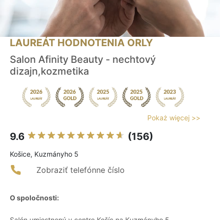
LAUREÁT HODNOTENIA ORLY
Salon Afinity Beauty - nechtový
dizajn,kozmetika
Pokaż więcej >>
9.6
(156)
Košice, Kuzmányho 5
Zobraziť telefónne číslo
O spoločnosti:
Salón umiestnený v centre Košíc na Kuzmányho 5