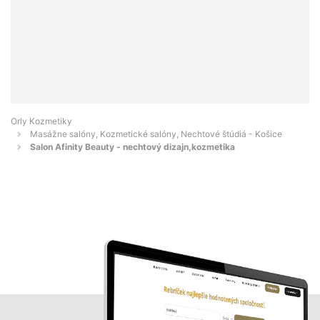
Orly Kozmetiky
Masážne salóny, Kozmetické salóny, Nechtové štúdiá - Košice
Salon Afinity Beauty - nechtový dizajn,kozmetika