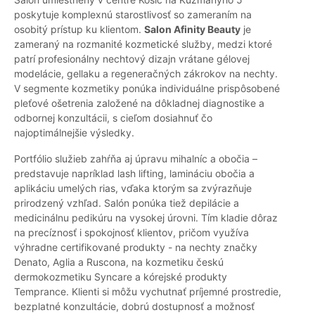
poskytuje komplexnú starostlivosť so zameraním na
osobitý prístup ku klientom.
Salon Afinity Beauty
je
zameraný na rozmanité kozmetické služby, medzi ktoré
patrí profesionálny nechtový dizajn vrátane gélovej
modelácie, gellaku a regeneračných zákrokov na nechty.
V segmente kozmetiky ponúka individuálne prispôsobené
pleťové ošetrenia založené na dôkladnej diagnostike a
odbornej konzultácii, s cieľom dosiahnuť čo
najoptimálnejšie výsledky.
Portfólio služieb zahŕňa aj úpravu mihalníc a obočia –
predstavuje napríklad lash lifting, lamináciu obočia a
aplikáciu umelých rias, vďaka ktorým sa zvýrazňuje
prirodzený vzhľad. Salón ponúka tiež depilácie a
medicinálnu pedikúru na vysokej úrovni. Tím kladie dôraz
na precíznosť i spokojnosť klientov, pričom využíva
výhradne certifikované produkty - na nechty značky
Denato, Aglia a Ruscona, na kozmetiku českú
dermokozmetiku Syncare a kórejské produkty
Temprance. Klienti si môžu vychutnať príjemné prostredie,
bezplatné konzultácie, dobrú dostupnosť a možnosť