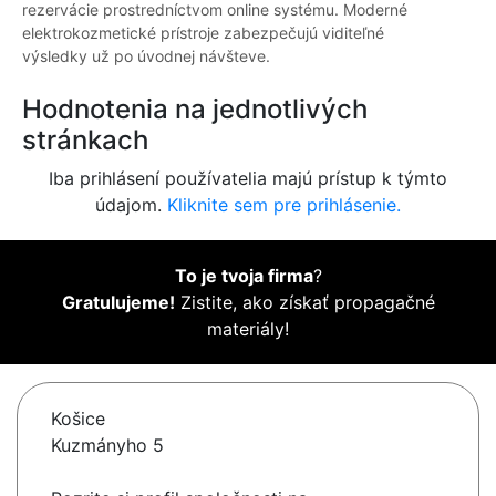
rezervácie prostredníctvom online systému. Moderné
elektrokozmetické prístroje zabezpečujú viditeľné
výsledky už po úvodnej návšteve.
Hodnotenia na jednotlivých
stránkach
Iba prihlásení používatelia majú prístup k týmto
údajom.
Kliknite sem pre prihlásenie.
To je tvoja firma
?
Gratulujeme!
Zistite, ako získať propagačné
materiály!
Košice
Kuzmányho 5