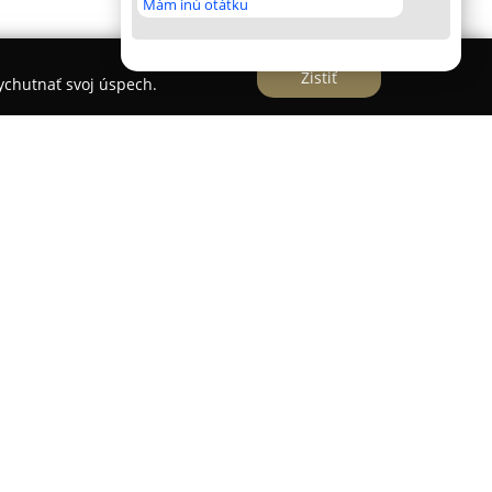
Mám inú otátku
Zistiť
vychutnať svoj úspech.
ých Zámkoch a funguje ako moderné centrum
su a telo, umiestnené v príjemnej lokalite blízko
patrí celotelová kryoterapia, ktorá je v tejto
cíp tejto inovácie spočíva vo využití extrémne
ekt na ľudský organizmus.
aj enzymoterapia tváre, ktorá patrí k
cedúram. Škála služieb zahŕňa rôzne
tické zákroky, pri ktorých sa kladie dôraz na