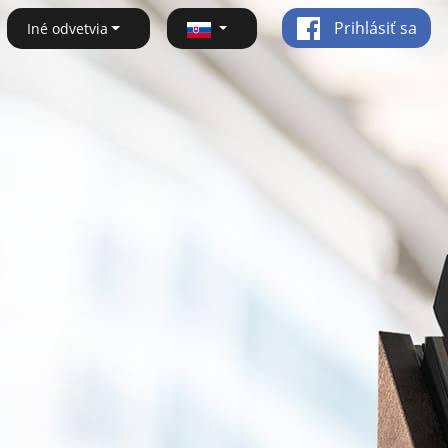
Prihlásiť sa
Iné odvetvia