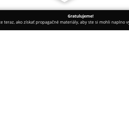
Gratulujeme!
ite teraz, ako získať propagačné materiály, aby ste si mohli naplno 
óny, Nechtové štúdiá - Nové Zámky 2
Salon krasy LIREN
O spoločnosti:
Salon krasy LIREN
sídli v Nov
zamerané na starostlivosť o krá
centra mesta. Medzi jeho služby 
oblasti unikátnou ponukou. Prin
nízkych teplôt pre pozitívny ef
V portfóliu salónu sa nachádza 
vyhľadávaným kozmetickým pro
profesionálne estetické a kozme