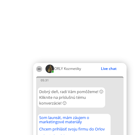
ORLY Kozmetiky
Live chat
05:31
Dobrý deň, radi Vám pomôžeme! 🙂
Kliknite na príslušnú tému
konverzácie! 🙂
Som laureát, mám záujem o
marketingové materiály
Chcem prihlásiť svoju firmu do Orlov