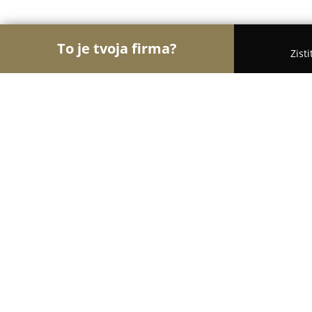
To je tvoja firma?
Zist
Orly Kozmetiky
Masážne salóny, Kozmetické sal
Salon krasy LIREN
8.8
(11)
Nové Zámky 2, Nové Zámky
Zobraziť telefónne číslo