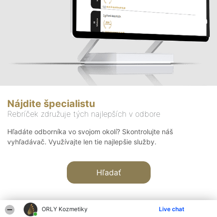
Nájdite špecialistu
Rebríček združuje tých najlepších v odbore
Hľadáte odborníka vo svojom okolí? Skontrolujte náš
vyhľadávač. Využívajte len tie najlepšie služby.
Hľadať
ORLY Kozmetiky
Live chat