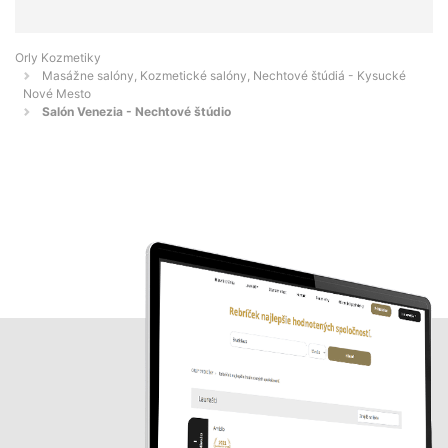
Orly Kozmetiky
Masážne salóny, Kozmetické salóny, Nechtové štúdiá - Kysucké
Nové Mesto
Salón Venezia - Nechtové štúdio