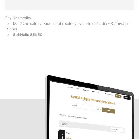
Orly Kozmetiky
Masážne salóny, Kozmetické salóny, Nechtové štúdiá - Kráľová pri
Senci
SofiNails SENEC