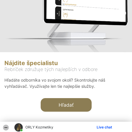
Nájdite špecialistu
Rebríček združuje tých najlepších v odbore
Hľadáte odborníka vo svojom okolí? Skontrolujte náš
vyhľadávač. Využívajte len tie najlepšie služby.
Hľadať
ORLY Kozmetiky
Live chat