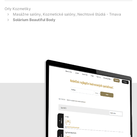
Orly Kozmetiky
Masážne salóny, Kozmetické salóny, Nechtové štúdiá - Trnava
Solárium Beautiful Body