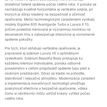
dosiahnuť želané opálenie počas celého roka. V ponuke sa
nachádzajú kvalitné horizontálne aj vertikálne soláriá, pri
ktorých je dôraz kladený na bezpečnosť a účinnosť
opaľovania. Medzi technologickými zariadeniami vynikajú
modely Ergoline 600 Avantgarde Turbo a Luxura X 10,
pričom posledná menovaná je významnou novinkou na
slovenskom trhu a zabezpečuje intenzívne aj rovnomerné
opálenie pokožky.
Pre tých, ktorí obľubujú vertikálne opaľovanie, je
pripravené aj solárium Luxura V5 s optimálnymi
výsledkami. Solárium Beautiful Body pristupuje ku
každému klientovi individuálne, ponúka odborné
poradenstvo s cieľom prispôsobiť opálenie typu pleti a
osobným predstavám. Dôraz sa kladie na pohodlie,
diskrétnosť i relaxačnú atmosféru. Modernizácia zariadení
a implementácia inovatívnych technológií umožňuje
poskytovať efektívne a bezpečné opaľovanie, vďaka
čomu si návštevníci môžu udržať krásny vzhľad počas
celého roka.