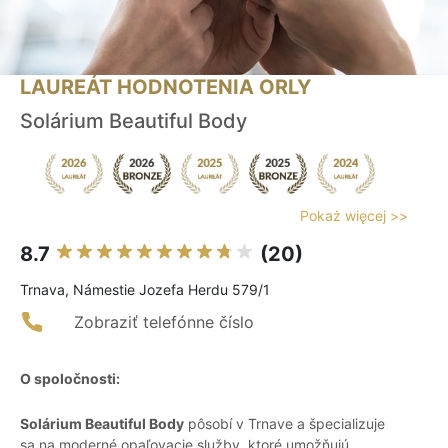
LAUREÁT HODNOTENIA ORLY
Solárium Beautiful Body
Pokaż więcej >>
8.7
(20)
Trnava, Námestie Jozefa Herdu 579/1
Zobraziť telefónne číslo
O spoločnosti:
Solárium Beautiful Body
pôsobí v Trnave a špecializuje
sa na moderné opaľovacie služby, ktoré umožňujú