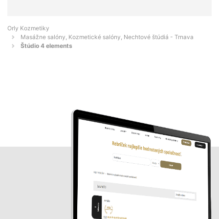
Orly Kozmetiky
Masážne salóny, Kozmetické salóny, Nechtové štúdiá - Trnava
Štúdio 4 elements