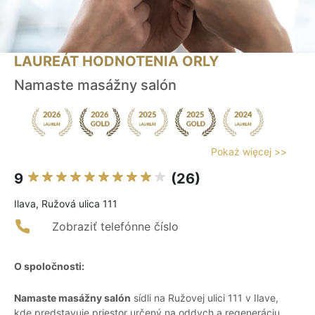
LAUREÁT HODNOTENIA ORLY
Namaste masážny salón
Pokaż więcej >>
9
(26)
Ilava, Ružová ulica 111
Zobraziť telefónne číslo
O spoločnosti:
Namaste masážny salón
sídli na Ružovej ulici 111 v Ilave,
kde predstavuje priestor určený na oddych a regeneráciu.