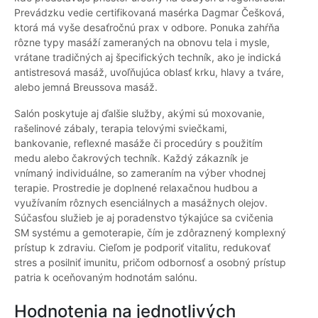
Prevádzku vedie certifikovaná masérka Dagmar Češková,
ktorá má vyše desaťročnú prax v odbore. Ponuka zahŕňa
rôzne typy masáží zameraných na obnovu tela i mysle,
vrátane tradičných aj špecifických techník, ako je indická
antistresová masáž, uvoľňujúca oblasť krku, hlavy a tváre,
alebo jemná Breussova masáž.
Salón poskytuje aj ďalšie služby, akými sú moxovanie,
rašelinové zábaly, terapia telovými sviečkami,
bankovanie, reflexné masáže či procedúry s použitím
medu alebo čakrových techník. Každý zákazník je
vnímaný individuálne, so zameraním na výber vhodnej
terapie. Prostredie je doplnené relaxačnou hudbou a
využívaním rôznych esenciálnych a masážnych olejov.
Súčasťou služieb je aj poradenstvo týkajúce sa cvičenia
SM systému a gemoterapie, čím je zdôraznený komplexný
prístup k zdraviu. Cieľom je podporiť vitalitu, redukovať
stres a posilniť imunitu, pričom odbornosť a osobný prístup
patria k oceňovaným hodnotám salónu.
Hodnotenia na jednotlivých