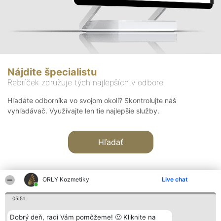
Nájdite špecialistu
Rebríček združuje tých najlepších v odbore
Hľadáte odborníka vo svojom okolí? Skontrolujte náš
vyhľadávač. Využívajte len tie najlepšie služby.
Hľadať
ORLY Kozmetiky
Live chat
05:51
Organizátor hodnotenia
Hodnotenie
Kontakt
Dobrý deň, radi Vám pomôžeme! 🙂 Kliknite na