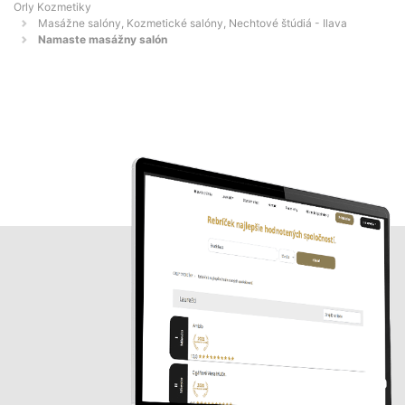
Orly Kozmetiky
Masážne salóny, Kozmetické salóny, Nechtové štúdiá - Ilava
Namaste masážny salón