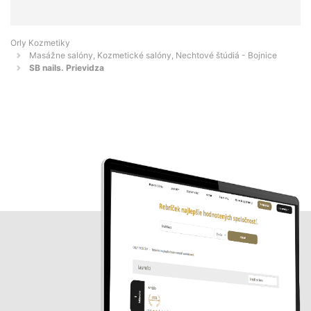
Orly Kozmetiky
Masážne salóny, Kozmetické salóny, Nechtové štúdiá - Bojnice
SB nails. Prievidza