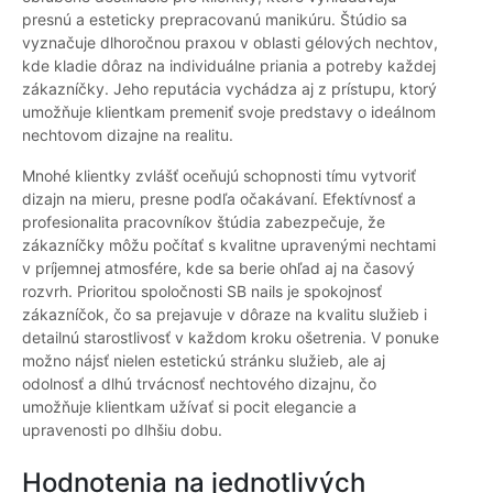
presnú a esteticky prepracovanú manikúru. Štúdio sa
vyznačuje dlhoročnou praxou v oblasti gélových nechtov,
kde kladie dôraz na individuálne priania a potreby každej
zákazníčky. Jeho reputácia vychádza aj z prístupu, ktorý
umožňuje klientkam premeniť svoje predstavy o ideálnom
nechtovom dizajne na realitu.
Mnohé klientky zvlášť oceňujú schopnosti tímu vytvoriť
dizajn na mieru, presne podľa očakávaní. Efektívnosť a
profesionalita pracovníkov štúdia zabezpečuje, že
zákazníčky môžu počítať s kvalitne upravenými nechtami
v príjemnej atmosfére, kde sa berie ohľad aj na časový
rozvrh. Prioritou spoločnosti SB nails je spokojnosť
zákazníčok, čo sa prejavuje v dôraze na kvalitu služieb i
detailnú starostlivosť v každom kroku ošetrenia. V ponuke
možno nájsť nielen estetickú stránku služieb, ale aj
odolnosť a dlhú trvácnosť nechtového dizajnu, čo
umožňuje klientkam užívať si pocit elegancie a
upravenosti po dlhšiu dobu.
Hodnotenia na jednotlivých