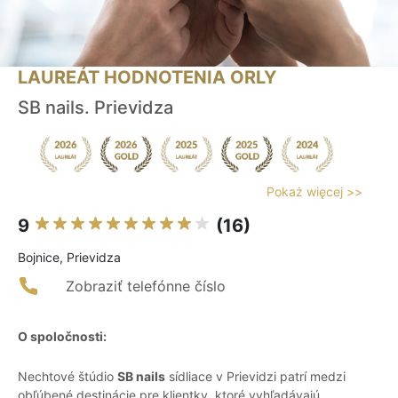
LAUREÁT HODNOTENIA ORLY
SB nails. Prievidza
Pokaż więcej >>
9
(16)
Bojnice, Prievidza
Zobraziť telefónne číslo
O spoločnosti:
Nechtové štúdio
SB nails
sídliace v Prievidzi patrí medzi
obľúbené destinácie pre klientky, ktoré vyhľadávajú