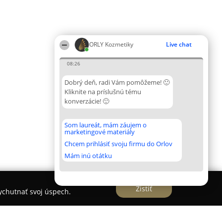
ORLY Kozmetiky
Live chat
08:26
Dobrý deň, radi Vám pomôžeme! 🙂
Kliknite na príslušnú tému
konverzácie! 🙂
Som laureát, mám záujem o
marketingové materiály
Chcem prihlásiť svoju firmu do Orlov
Mám inú otátku
Zistiť
vychutnať svoj úspech.