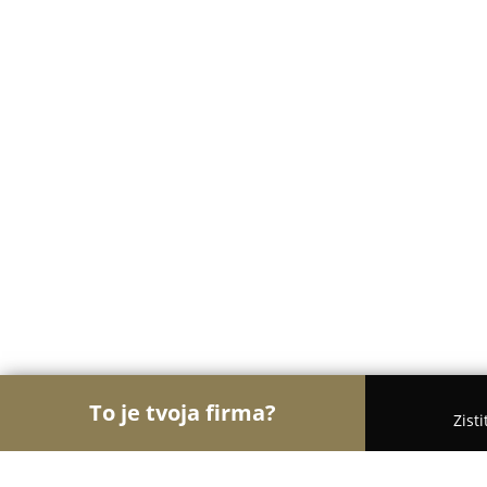
To je tvoja firma?
Zist