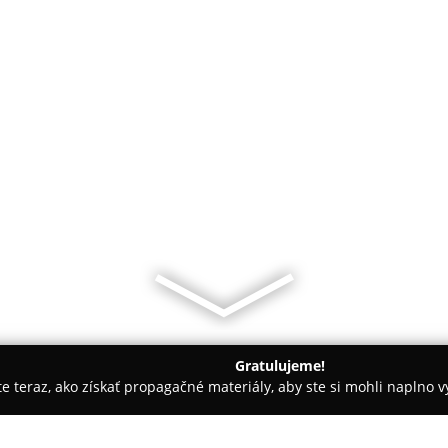
Gratulujeme!
ite teraz, ako získať propagačné materiály, aby ste si mohli naplno 