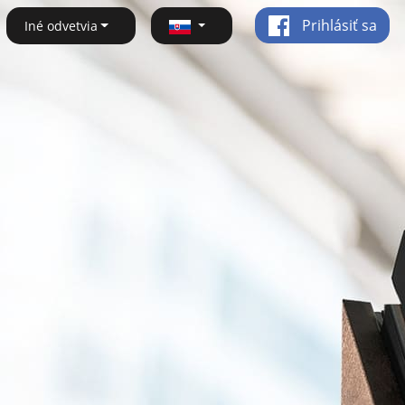
Prihlásiť sa
Iné odvetvia