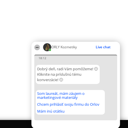
ORLY Kozmetiky
Live chat
18:12
Dobrý deň, radi Vám pomôžeme! 🙂
Kliknite na príslušnú tému
konverzácie! 🙂
Som laureát, mám záujem o
marketingové materiály
Chcem prihlásiť svoju firmu do Orlov
Mám inú otátku