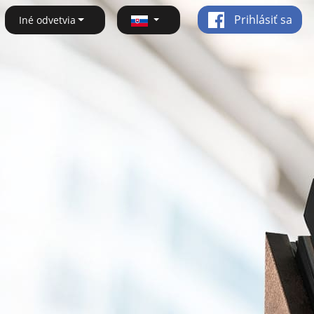
Prihlásiť sa
Iné odvetvia