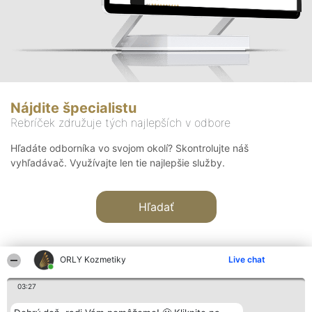
Nájdite špecialistu
Rebríček združuje tých najlepších v odbore
Hľadáte odborníka vo svojom okolí? Skontrolujte náš
vyhľadávač. Využívajte len tie najlepšie služby.
Hľadať
ORLY Kozmetiky
Live chat
03:27
Organizátor hodnotenia
Hodnotenie
Kontakt