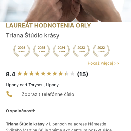
LAUREÁT HODNOTENIA ORLY
Triana Štúdio krásy
Pokaż więcej >>
8.4
(15)
Lipany nad Torysou, Lipany
Zobraziť telefónne číslo
O spoločnosti:
Triana Štúdio krásy
v Lipanoch na adrese Námestie
Svätého Martina 66 je známe ako centrum poskytujúce