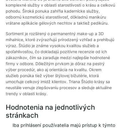
komplexné služby v oblasti starostlivosti o krásu a celkovú
pohodu. Široká ponuka zahŕňa kadernícke služby,
odbornú kozmetickú starostlivosť, dôkladnú manikúru
vrátane aplikácie gélových nechtov a taktiež pedikúru.
Sortiment je rozšírený o permanentný make-up a 3D
mihalnice, ktoré zvýrazňujú prirodzený vzhľad a prehlbujú
výraz. Štúdio je známe vysokou kvalitou služieb a
spoľahlivosťou, čo dokladajú pozitívne recenzie od ich
zákazníkov, čím sa zaraďuje medzi najlepšie hodnotené
firmy v odbore. Dôležitým prvkom je dôraz na pestrý
výber procedúr, ako aj orientácia na kvalitu. Okrem
služieb ponúka tiež výber štýlovej bižutérie, ktorá
umocňuje celkový imidž klientov. Triana Štúdio krásy sa
neustále venuje zlepšovaniu procesov a sleduje aktuálne
trendy v oblasti krásy.
Hodnotenia na jednotlivých
stránkach
Iba prihlásení používatelia majú prístup k týmto