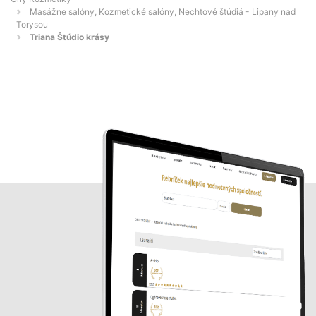
Masážne salóny, Kozmetické salóny, Nechtové štúdiá - Lipany nad
Torysou
Triana Štúdio krásy