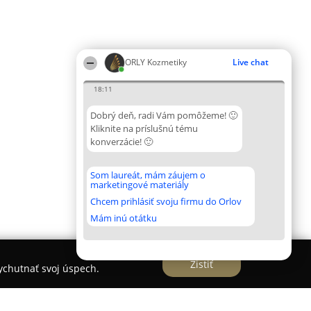
ORLY Kozmetiky
Live chat
18:11
Dobrý deň, radi Vám pomôžeme! 🙂
Kliknite na príslušnú tému
konverzácie! 🙂
Som laureát, mám záujem o
marketingové materiály
Chcem prihlásiť svoju firmu do Orlov
Mám inú otátku
Zistiť
vychutnať svoj úspech.