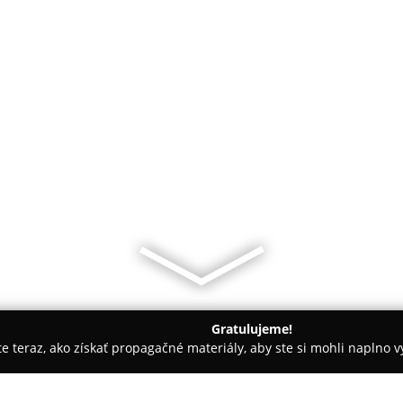
Gratulujeme!
ite teraz, ako získať propagačné materiály, aby ste si mohli naplno 