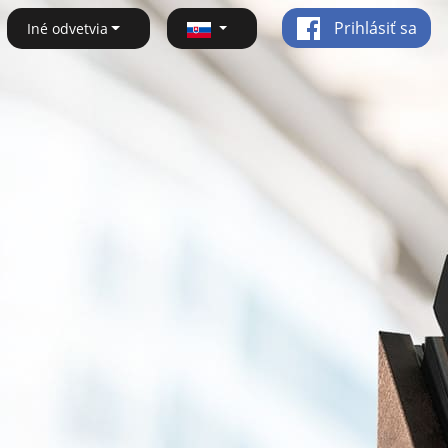
Prihlásiť sa
Iné odvetvia