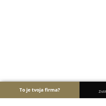
To je tvoja firma?
Zist