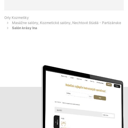
Orly Kozmetiky
Masážne salóny, Kozmetické salóny, Nechtové štúdiá - Partizánske
Salón krásy Ina