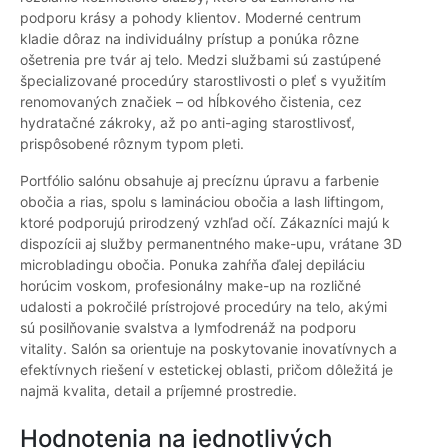
podporu krásy a pohody klientov. Moderné centrum
kladie dôraz na individuálny prístup a ponúka rôzne
ošetrenia pre tvár aj telo. Medzi službami sú zastúpené
špecializované procedúry starostlivosti o pleť s využitím
renomovaných značiek – od hĺbkového čistenia, cez
hydratačné zákroky, až po anti-aging starostlivosť,
prispôsobené rôznym typom pleti.
Portfólio salónu obsahuje aj precíznu úpravu a farbenie
obočia a rias, spolu s lamináciou obočia a lash liftingom,
ktoré podporujú prirodzený vzhľad očí. Zákazníci majú k
dispozícii aj služby permanentného make-upu, vrátane 3D
microbladingu obočia. Ponuka zahŕňa ďalej depiláciu
horúcim voskom, profesionálny make-up na rozličné
udalosti a pokročilé prístrojové procedúry na telo, akými
sú posilňovanie svalstva a lymfodrenáž na podporu
vitality. Salón sa orientuje na poskytovanie inovatívnych a
efektívnych riešení v estetickej oblasti, pričom dôležitá je
najmä kvalita, detail a príjemné prostredie.
Hodnotenia na jednotlivých