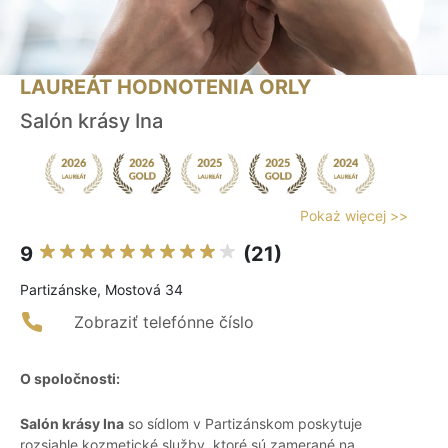
LAUREÁT HODNOTENIA ORLY
Salón krásy Ina
Pokaż więcej >>
9
(21)
Partizánske, Mostová 34
Zobraziť telefónne číslo
O spoločnosti:
Salón krásy Ina
so sídlom v Partizánskom poskytuje
rozsiahle kozmetické služby, ktoré sú zamerané na