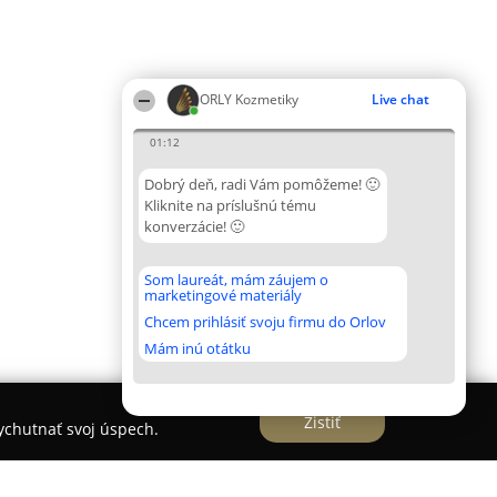
ORLY Kozmetiky
Live chat
01:12
Dobrý deň, radi Vám pomôžeme! 🙂
Kliknite na príslušnú tému
konverzácie! 🙂
Som laureát, mám záujem o
marketingové materiály
Chcem prihlásiť svoju firmu do Orlov
Mám inú otátku
Zistiť
vychutnať svoj úspech.