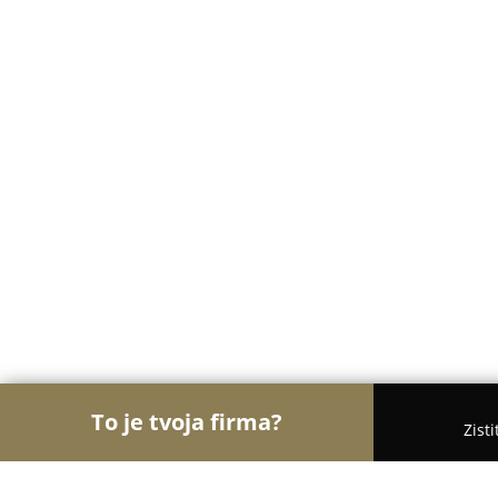
To je tvoja firma?
Zist