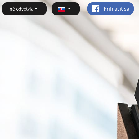
Prihlásiť sa
Iné odvetvia