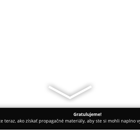
Gratulujeme!
ite teraz, ako získať propagačné materiály, aby ste si mohli naplno 