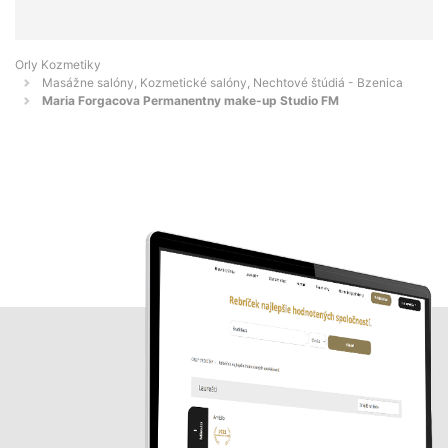
Orly Kozmetiky
Masážne salóny, Kozmetické salóny, Nechtové štúdiá - Bzenica
Maria Forgacova Permanentny make-up Studio FM