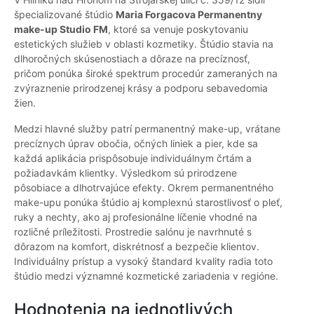
špecializované štúdio
Maria Forgacova Permanentny
make-up Studio FM
, ktoré sa venuje poskytovaniu
estetických služieb v oblasti kozmetiky. Štúdio stavia na
dlhoročných skúsenostiach a dôraze na precíznosť,
pričom ponúka široké spektrum procedúr zameraných na
zvýraznenie prirodzenej krásy a podporu sebavedomia
žien.
Medzi hlavné služby patrí permanentný make-up, vrátane
precíznych úprav obočia, očných liniek a pier, kde sa
každá aplikácia prispôsobuje individuálnym črtám a
požiadavkám klientky. Výsledkom sú prirodzene
pôsobiace a dlhotrvajúce efekty. Okrem permanentného
make-upu ponúka štúdio aj komplexnú starostlivosť o pleť,
ruky a nechty, ako aj profesionálne líčenie vhodné na
rozličné príležitosti. Prostredie salónu je navrhnuté s
dôrazom na komfort, diskrétnosť a bezpečie klientov.
Individuálny prístup a vysoký štandard kvality radia toto
štúdio medzi významné kozmetické zariadenia v regióne.
Hodnotenia na jednotlivých