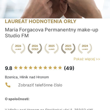
LAUREÁT HODNOTENIA ORLY
Maria Forgacova Permanentny make-up
Studio FM
Pokaż więcej >>
9.8
(49)
Bzenica, Hliník nad Hronom
Zobraziť telefónne číslo
O spoločnosti:
V Hliníku nad Hronom na Strojárskej ulici č. 359/12 sídli