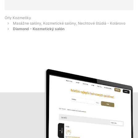
Orly Kozmetiky
Masážne salóny, Kozmetické salóny, Nechtové štúdiá - Kolárovo
Diamond - Kozmetický salón