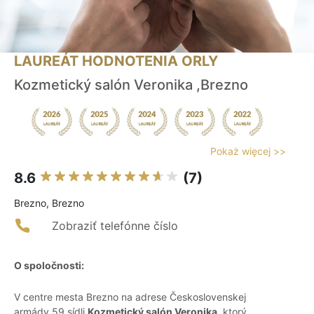
LAUREÁT HODNOTENIA ORLY
Kozmetický salón Veronika ,Brezno
Pokaż więcej >>
8.6
(7)
Brezno, Brezno
Zobraziť telefónne číslo
O spoločnosti:
V centre mesta Brezno na adrese Československej
armády 59 sídli
Kozmetický salón Veronika
, ktorý