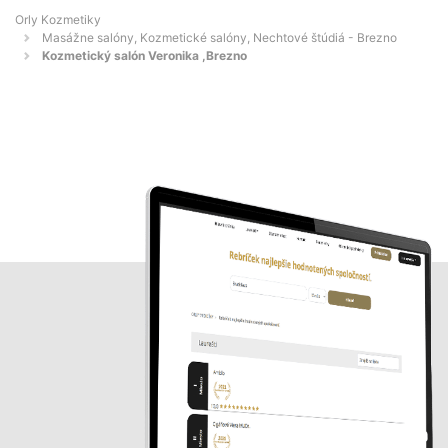
Orly Kozmetiky
Masážne salóny, Kozmetické salóny, Nechtové štúdiá - Brezno
Kozmetický salón Veronika ,Brezno