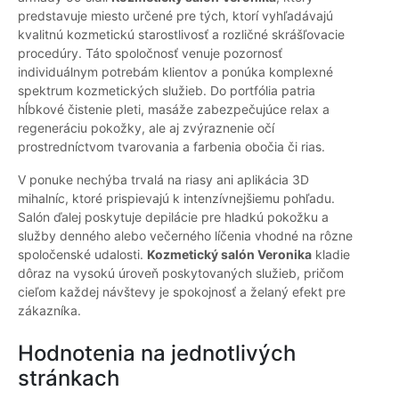
predstavuje miesto určené pre tých, ktorí vyhľadávajú
kvalitnú kozmetickú starostlivosť a rozličné skrášľovacie
procedúry. Táto spoločnosť venuje pozornosť
individuálnym potrebám klientov a ponúka komplexné
spektrum kozmetických služieb. Do portfólia patria
hĺbkové čistenie pleti, masáže zabezpečujúce relax a
regeneráciu pokožky, ale aj zvýraznenie očí
prostredníctvom tvarovania a farbenia obočia či rias.
V ponuke nechýba trvalá na riasy ani aplikácia 3D
mihalníc, ktoré prispievajú k intenzívnejšiemu pohľadu.
Salón ďalej poskytuje depilácie pre hladkú pokožku a
služby denného alebo večerného líčenia vhodné na rôzne
spoločenské udalosti.
Kozmetický salón Veronika
kladie
dôraz na vysokú úroveň poskytovaných služieb, pričom
cieľom každej návštevy je spokojnosť a želaný efekt pre
zákazníka.
Hodnotenia na jednotlivých
stránkach