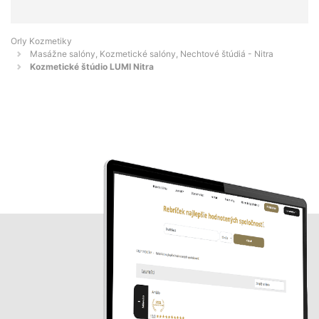
Orly Kozmetiky
Masážne salóny, Kozmetické salóny, Nechtové štúdiá - Nitra
Kozmetické štúdio LUMI Nitra