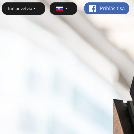
Prihlásiť sa
Iné odvetvia