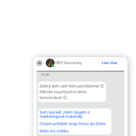
ORLY Kozmetiky
Live chat
03:46
Dobrý deň, radi Vám pomôžeme! 🙂
Kliknite na príslušnú tému
konverzácie! 🙂
Som laureát, mám záujem o
marketingové materiály
Chcem prihlásiť svoju firmu do Orlov
Mám inú otátku