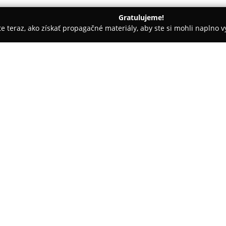
Gratulujeme!
ite teraz, ako získať propagačné materiály, aby ste si mohli naplno 
ny, Nechtové štúdiá - Čadca
Luxury Pedikura-Luxury Saloon
O spoločnosti:
Luxury Saloon
so sídlom na ad
rozšírenú starostlivosť o ruky 
Salón sa vyznačuje profesioná
starostlivosťou pre každého z
Pokaż więcej >>
manikérske procedúry. K dispoz
vrátane aplikácie gél laku.
Špecializáciou podniku Luxury 
ako sú zarastené nechty, zdravo
určené pacientom s onkologick