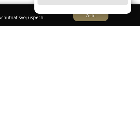
Zistiť
vychutnať svoj úspech.
rese Andreja Hlinku 5/17A v Čadci poskytuje
a nohy, ktorá presahuje bežné služby tohto druhu.
lnym prístupom a individualizovanou
ákazníka, pričom ponúka rozmanité pedikérske a
ícii je suchá, mokrá aj kombinovaná pedikúra,
Saloon je starostlivosť pri závažných diagnózach,
tná starostlivosť o diabetické nohy, ako aj služby
ými ochoreniami. Pri všetkých procedúrach