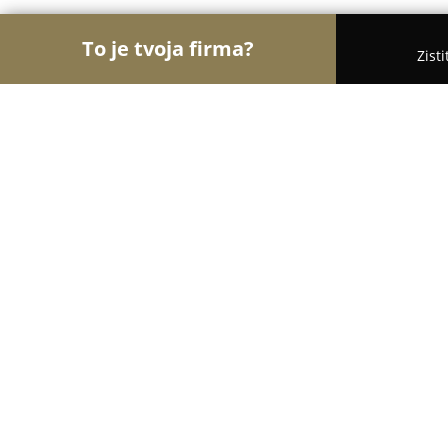
To je tvoja firma?
Zist
Orly Kozmetiky
Masážne salóny, Kozmetické saló
Luxury Pedikura-Luxury Saloon
9.1
(18)
Čadca, A.Hlinku 5/17A Čadca
Zobraziť telefónne číslo