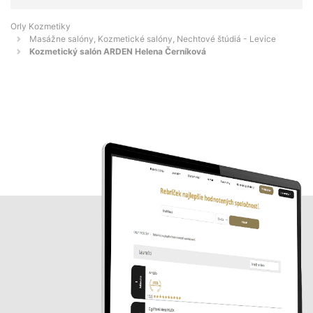
Orly Kozmetiky
Masážne salóny, Kozmetické salóny, Nechtové štúdiá - Levice
Kozmetický salón ARDEN Helena Černíková