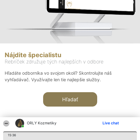
Nájdite špecialistu
Rebríček združuje tých najlepších v odbore
Hľadáte odborníka vo svojom okolí? Skontrolujte náš
vyhľadávač. Využívajte len tie najlepšie služby.
Hľadať
ORLY Kozmetiky
Live chat
15:36