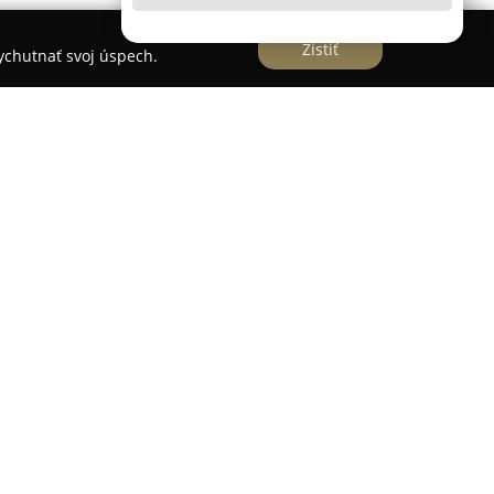
Zistiť
vychutnať svoj úspech.
lave sídli kozmetický salón
Beauté Naturelle
, ktorý
tarostlivosť o pleť a duševnú pohodu. Salón je
 prístupom, ktorý okrem odborných kozmetických
kovej rovnováhy a životnej pohody klientov.
ateľka so skúsenosťami v oblasti terapií a
šetreniu pristupuje s empatiou a zohľadňuje
. Interiér salónu je navrhnutý tak, aby vytváral
mosféru podporujúcu relaxáciu a regeneráciu.