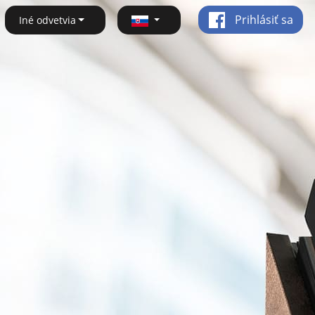
Prihlásiť sa
Iné odvetvia