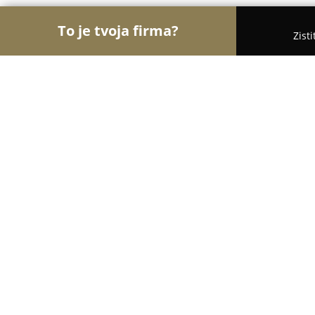
To je tvoja firma?
Zist
Orly Kozmetiky
Masážne salóny, Kozmetické saló
Beauté Naturelle
9.1
(18)
Bratislava, Bratislava
Zobraziť telefónne číslo