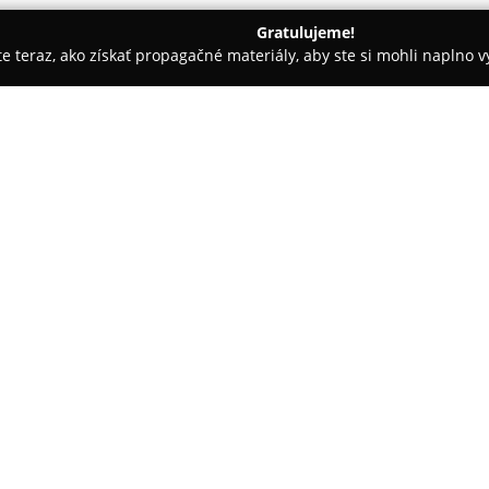
Gratulujeme!
ite teraz, ako získať propagačné materiály, aby ste si mohli naplno 
ny, Nechtové štúdiá - Bratislava
Beauté Naturelle
O spoločnosti:
Na Balkánskej ulici 65 v Bratis
sa špecializuje na komplexnú s
známy osobitým terapeutickým
zákrokov zahŕňa aj podporu cel
Pokaż więcej >>
Za týmto konceptom stojí zaklad
kozmetiky, ktorá ku každému o
individuálne potreby zákazníkov
príjemnú, pokojom naplnenú at