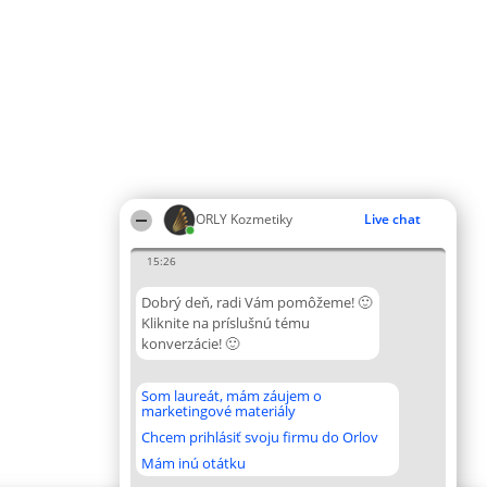
ORLY Kozmetiky
Live chat
15:26
Dobrý deň, radi Vám pomôžeme! 🙂
Kliknite na príslušnú tému
konverzácie! 🙂
Som laureát, mám záujem o
marketingové materiály
Chcem prihlásiť svoju firmu do Orlov
Mám inú otátku