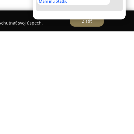
Mám inú otátku
Zistiť
vychutnať svoj úspech.
 ako zavedený kozmetický salón a
i, pričom už vyše tridsať rokov poskytuje
nú na krásu a zdravie klientov. Zariadenie vyniká
prístupom, ktorý pozitívne ovplyvňuje nielen
pocit pohody. Široká ponuka služieb zahŕňa nielen
 intenzívne či expresné procedúry na tvár, ale aj
ky.
ako sú hĺbkové čistenie pleti, LED svetelná