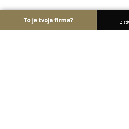
To je tvoja firma?
Zist
Orly Kozmetiky
Masážne salóny, Kozmetické saló
Balance & Beauty Salón
9.9
(64)
Sereď , Sered'