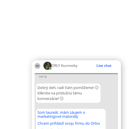
ORLY Kozmetiky
Live chat
19:13
Dobrý deň, radi Vám pomôžeme! 🙂
Kliknite na príslušnú tému
konverzácie! 🙂
Som laureát, mám záujem o
marketingové materiály
Chcem prihlásiť svoju firmu do Orlov