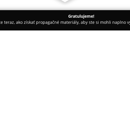
Gratulujeme!
ite teraz, ako získať propagačné materiály, aby ste si mohli naplno 
ny, Nechtové štúdiá - Sereď
Balance & Beauty Salón
O spoločnosti:
Balance & Beauty Salón
pôsobí
dermoestetické centrum v Sered
komplexnú starostlivosť zamera
profesionálnym, individuálnym 
Pokaż więcej >>
vzhľad pokožky, ale aj celkový 
klasické kozmetické ošetrenia a
pokročilé dermoestetické zákro
Klientky môžu využiť procedúry 