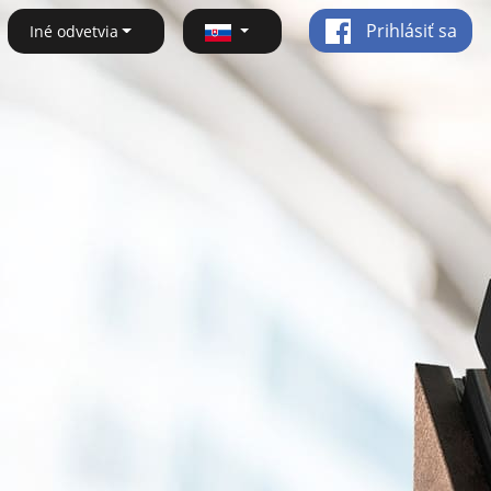
Prihlásiť sa
Iné odvetvia