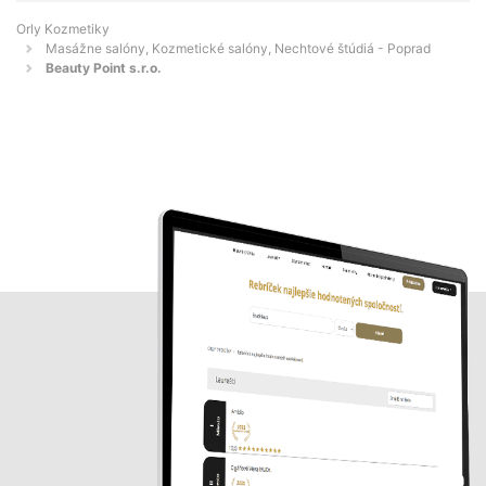
Orly Kozmetiky
Masážne salóny, Kozmetické salóny, Nechtové štúdiá - Poprad
Beauty Point s.r.o.