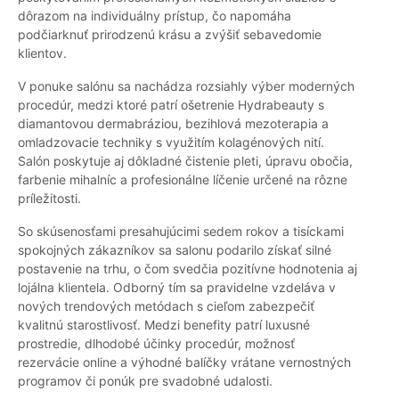
dôrazom na individuálny prístup, čo napomáha
podčiarknuť prirodzenú krásu a zvýšiť sebavedomie
klientov.
V ponuke salónu sa nachádza rozsiahly výber moderných
procedúr, medzi ktoré patrí ošetrenie Hydrabeauty s
diamantovou dermabráziou, bezihlová mezoterapia a
omladzovacie techniky s využitím kolagénových nití.
Salón poskytuje aj dôkladné čistenie pleti, úpravu obočia,
farbenie mihalníc a profesionálne líčenie určené na rôzne
príležitosti.
So skúsenosťami presahujúcimi sedem rokov a tisíckami
spokojných zákazníkov sa salonu podarilo získať silné
postavenie na trhu, o čom svedčia pozitívne hodnotenia aj
lojálna klientela. Odborný tím sa pravidelne vzdeláva v
nových trendových metódach s cieľom zabezpečiť
kvalitnú starostlivosť. Medzi benefity patrí luxusné
prostredie, dlhodobé účinky procedúr, možnosť
rezervácie online a výhodné balíčky vrátane vernostných
programov či ponúk pre svadobné udalosti.