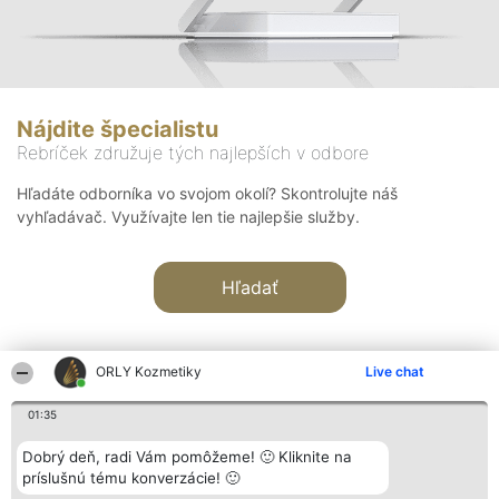
Nájdite špecialistu
Rebríček združuje tých najlepších v odbore
Hľadáte odborníka vo svojom okolí? Skontrolujte náš
vyhľadávač. Využívajte len tie najlepšie služby.
Hľadať
ORLY Kozmetiky
Live chat
01:35
Organizátor hodnotenia
Hodnotenie
Kontakt
Dobrý deň, radi Vám pomôžeme! 🙂 Kliknite na
Bright Side Solutions sp. z o.
Laureáti
Kontakt
príslušnú tému konverzácie! 🙂
o. sp. k.
Lista